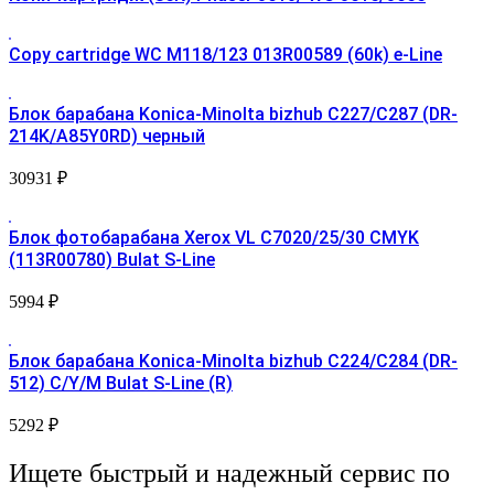
Copy cartridge WC M118/123 013R00589 (60k) e-Line
Блок барабана Konica-Minolta bizhub C227/C287 (DR-
214K/A85Y0RD) черный
30931
₽
Блок фотобарабана Xerox VL C7020/25/30 CMYK
(113R00780) Bulat S-Line
5994
₽
Блок барабана Konica-Minolta bizhub C224/C284 (DR-
512) C/Y/M Bulat S-Line (R)
5292
₽
Ищете быстрый и надежный сервис по