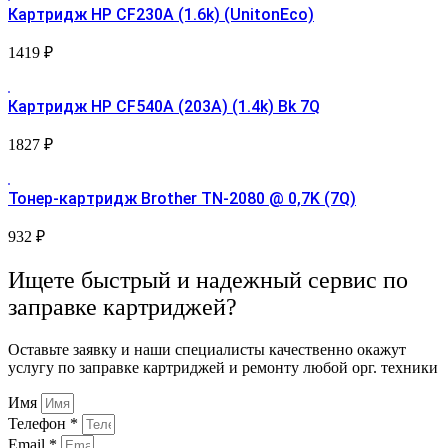
Картридж HP CF230A (1.6k) (UnitonEco)
1419
₽
Картридж HP CF540A (203A) (1.4k) Bk 7Q
1827
₽
Тонер-картридж Brother TN-2080 @ 0,7K (7Q)
932
₽
Ищете быстрый и надежный сервис по
заправке картриджей?
Оставьте заявку и наши специалисты качественно окажут
услугу по заправке картриджей и ремонту любой орг. техники
Имя
Телефон *
Email *