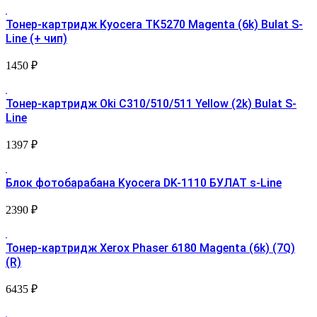
Тонер-картридж Kyocera TK5270 Magenta (6k) Bulat S-
Line (+ чип)
1450
₽
Тонер-картридж Oki C310/510/511 Yellow (2k) Bulat S-
Line
1397
₽
Блок фотобарабана Kyocera DK-1110 БУЛАТ s-Line
2390
₽
Тонер-картридж Xerox Phaser 6180 Magenta (6k) (7Q)
(R)
6435
₽