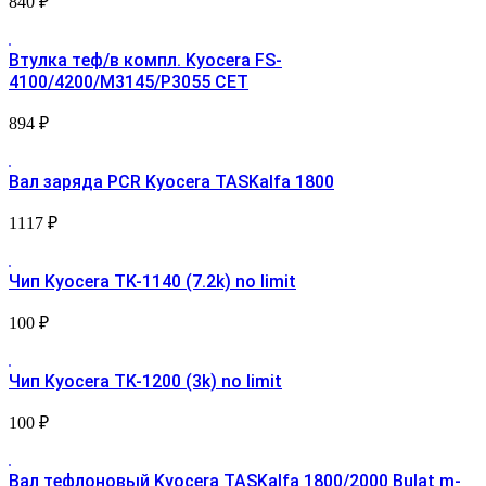
840
₽
Втулка теф/в компл. Kyocera FS-
4100/4200/M3145/P3055 CET
894
₽
Вал заряда PCR Kyocera TASKalfa 1800
1117
₽
Чип Kyocera TK-1140 (7.2k) no limit
100
₽
Чип Kyocera TK-1200 (3k) no limit
100
₽
Вал тефлоновый Kyocera TASKalfa 1800/2000 Bulat m-