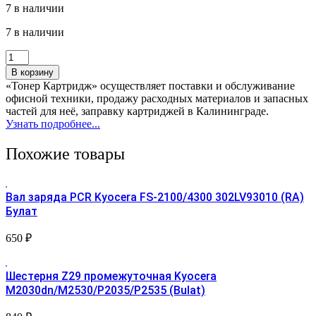
7 в наличии
7 в наличии
Количество
товара
В корзину
Чип
«Тонер Картридж» осуществляет поставки и обслуживание
Kyocera
офисной техники, продажу расходных материалов и запасных
TK-
частей для неё, заправку картриджей в Калининграде.
1130
Узнать подробнее...
(9.6k)
TNX
Похожие товары
Вал заряда PCR Kyocera FS-2100/4300 302LV93010 (RA)
Булат
650
₽
Шестерня Z29 промежуточная Kyocera
M2030dn/M2530/P2035/P2535 (Bulat)