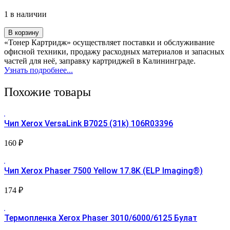
1 в наличии
Количество
В корзину
товара
«Тонер Картридж» осуществляет поставки и обслуживание
Фотобарабан
офисной техники, продажу расходных материалов и запасных
Xerox
частей для неё, заправку картриджей в Калининграде.
Phaser
Узнать подробнее...
3100
(Asia
Похожие товары
AC)
Чип Xerox VersaLink B7025 (31k) 106R03396
160
₽
Чип Xerox Phaser 7500 Yellow 17.8K (ELP Imaging®)
174
₽
Термопленка Xerox Phaser 3010/6000/6125 Булат