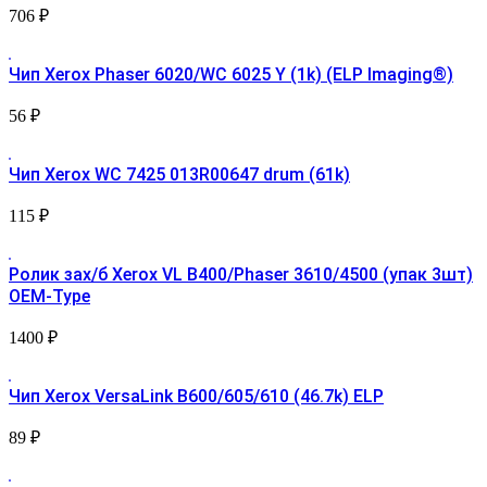
706
₽
Чип Xerox Phaser 6020/WC 6025 Y (1k) (ELP Imaging®)
56
₽
Чип Xerox WC 7425 013R00647 drum (61k)
115
₽
Ролик зах/б Xerox VL B400/Phaser 3610/4500 (упак 3шт)
OEM-Type
1400
₽
Чип Xerox VersaLink B600/605/610 (46.7k) ELP
89
₽