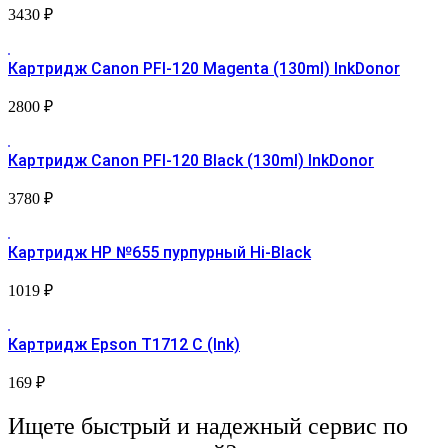
3430
₽
Картридж Canon PFI-120 Magenta (130ml) InkDonor
2800
₽
Картридж Canon PFI-120 Black (130ml) InkDonor
3780
₽
Картридж HP №655 пурпурный Hi-Black
1019
₽
Картридж Epson T1712 С (Ink)
169
₽
Ищете быстрый и надежный сервис по