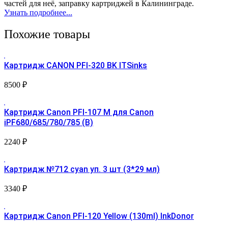
частей для неё, заправку картриджей в Калининграде.
Узнать подробнее...
Похожие товары
Картридж CANON PFI-320 BK ITSinks
8500
₽
Картридж Canon PFI-107 М для Canon
iPF680/685/780/785 (B)
2240
₽
Картридж №712 cyan уп. 3 шт (3*29 мл)
3340
₽
Картридж Canon PFI-120 Yellow (130ml) InkDonor