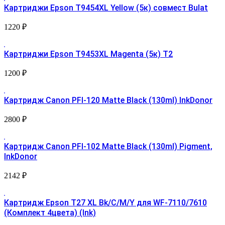
Картриджи Epson T9454XL Yellow (5к) совмест Bulat
1220
₽
Картриджи Epson T9453XL Magenta (5к) Т2
1200
₽
Картридж Canon PFI-120 Matte Black (130ml) InkDonor
2800
₽
Картридж Canon PFI-102 Matte Black (130ml) Pigment,
InkDonor
2142
₽
Картридж Epson T27 XL Bk/C/M/Y для WF-7110/7610
(Комплект 4цвета) (Ink)