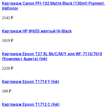
Картридж Canon PFI-102 Matte Black (130ml) Pigment,
InkDonor
2142
₽
Картридж HP №655 желтый Hi-Black
1019
₽
Картридж Epson T27 XL Bk/C/M/Y для WF-7110/7610
(Комплект 4цвета) (Ink)
2220
₽
Картридж Epson T1714 Y (Ink)
169
₽
Картридж Epson T1712 С (Ink)