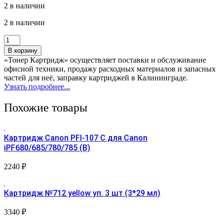
2 в наличии
2 в наличии
Количество
товара
В корзину
Картридж
«Тонер Картридж» осуществляет поставки и обслуживание
Canon
офисной техники, продажу расходных материалов и запасных
CLI-
частей для неё, заправку картриджей в Калининграде.
36
Узнать подробнее...
Color
(T2)
Похожие товары
Картридж Canon PFI-107 С для Canon
iPF680/685/780/785 (B)
2240
₽
Картридж №712 yellow уп. 3 шт (3*29 мл)
3340
₽