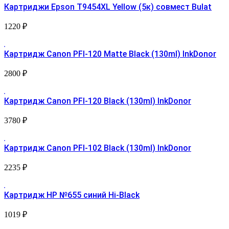
Картриджи Epson T9454XL Yellow (5к) совмест Bulat
1220
₽
Картридж Canon PFI-120 Matte Black (130ml) InkDonor
2800
₽
Картридж Canon PFI-120 Black (130ml) InkDonor
3780
₽
Картридж Canon PFI-102 Black (130ml) InkDonor
2235
₽
Картридж HP №655 синий Hi-Black
1019
₽