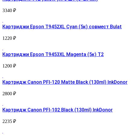
3340
₽
Картриджи Epson T9452XL Cyan (5к) совмест Bulat
1220
₽
Картриджи Epson T9453XL Magenta (5к) Т2
1200
₽
Картридж Canon PFI-120 Matte Black (130ml) InkDonor
2800
₽
Картридж Canon PFI-102 Black (130ml) InkDonor
2235
₽