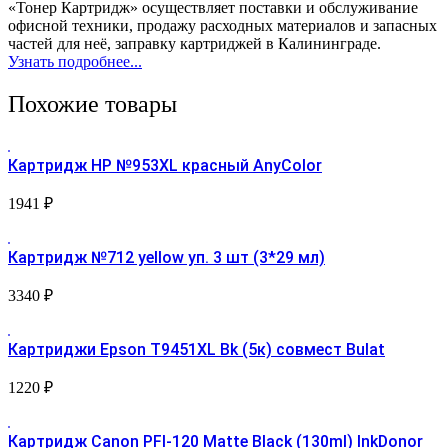
«Тонер Картридж» осуществляет поставки и обслуживание
офисной техники, продажу расходных материалов и запасных
частей для неё, заправку картриджей в Калининграде.
Узнать подробнее...
Похожие товары
Картридж HP №953XL красный AnyColor
1941
₽
Картридж №712 yellow уп. 3 шт (3*29 мл)
3340
₽
Картриджи Epson T9451XL Bk (5к) совмест Bulat
1220
₽
Картридж Canon PFI-120 Matte Black (130ml) InkDonor