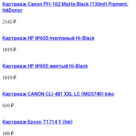
Картридж Canon PFI-102 Matte Black (130ml) Pigment,
InkDonor
2142
₽
Картридж HP №655 пурпурный Hi-Black
1019
₽
Картридж HP №655 желтый Hi-Black
1019
₽
Картридж CANON CLI-481 XXL LC (MG5740) Inko
610
₽
Картридж Epson T1714 Y (Ink)
169
₽