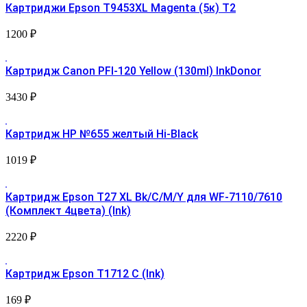
Картриджи Epson T9453XL Magenta (5к) Т2
1200
₽
Картридж Canon PFI-120 Yellow (130ml) InkDonor
3430
₽
Картридж HP №655 желтый Hi-Black
1019
₽
Картридж Epson T27 XL Bk/C/M/Y для WF-7110/7610
(Комплект 4цвета) (Ink)
2220
₽
Картридж Epson T1712 С (Ink)
169
₽