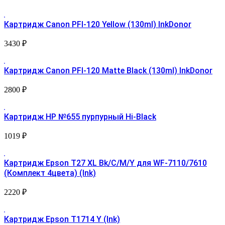
Картридж Canon PFI-120 Yellow (130ml) InkDonor
3430
₽
Картридж Canon PFI-120 Matte Black (130ml) InkDonor
2800
₽
Картридж HP №655 пурпурный Hi-Black
1019
₽
Картридж Epson T27 XL Bk/C/M/Y для WF-7110/7610
(Комплект 4цвета) (Ink)
2220
₽
Картридж Epson T1714 Y (Ink)