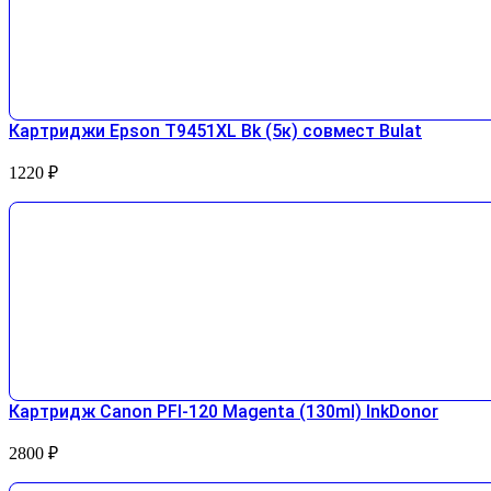
Картриджи Epson T9451XL Bk (5к) совмест Bulat
1220
₽
Картридж Canon PFI-120 Magenta (130ml) InkDonor
2800
₽