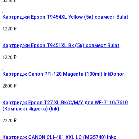
3340
₽
Картриджи Epson T9454XL Yellow (5к) совмест Bulat
1220
₽
Картриджи Epson T9451XL Bk (5к) совмест Bulat
1220
₽
Картридж Canon PFI-120 Magenta (130ml) InkDonor
2800
₽
Картридж Epson T27 XL Bk/C/M/Y для WF-7110/7610
(Комплект 4цвета) (Ink)
2220
₽
Картридж CANON CLI-481 XXL LC (MG5740) Inko