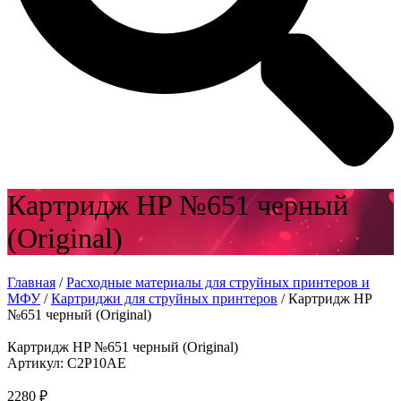
Картридж HP №651 черный
(Original)
Главная
/
Расходные материалы для струйных принтеров и
МФУ
/
Картриджи для струйных принтеров
/ Картридж HP
№651 черный (Original)
Картридж HP №651 черный (Original)
Артикул: C2P10AE
2280
₽