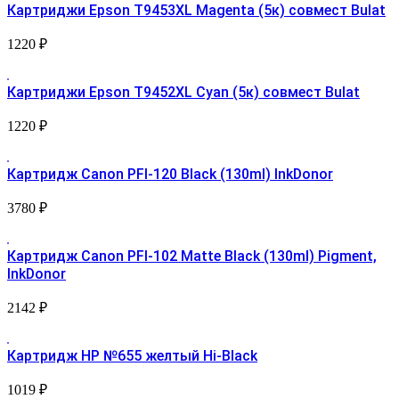
Картриджи Epson T9453XL Magenta (5к) совмест Bulat
1220
₽
Картриджи Epson T9452XL Cyan (5к) совмест Bulat
1220
₽
Картридж Canon PFI-120 Black (130ml) InkDonor
3780
₽
Картридж Canon PFI-102 Matte Black (130ml) Pigment,
InkDonor
2142
₽
Картридж HP №655 желтый Hi-Black
1019
₽