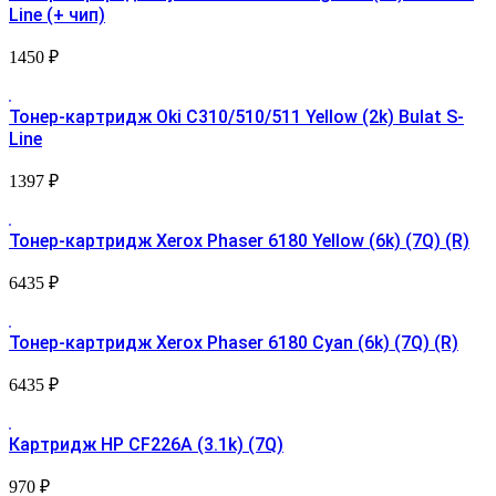
Line (+ чип)
1450
₽
Тонер-картридж Oki C310/510/511 Yellow (2k) Bulat S-
Line
1397
₽
Тонер-картридж Xerox Phaser 6180 Yellow (6k) (7Q) (R)
6435
₽
Тонер-картридж Xerox Phaser 6180 Cyan (6k) (7Q) (R)
6435
₽
Картридж HP CF226A (3.1k) (7Q)
970
₽