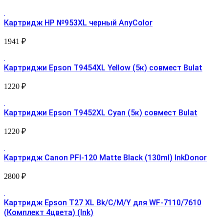
Картридж HP №953XL черный AnyColor
1941
₽
Картриджи Epson T9454XL Yellow (5к) совмест Bulat
1220
₽
Картриджи Epson T9452XL Cyan (5к) совмест Bulat
1220
₽
Картридж Canon PFI-120 Matte Black (130ml) InkDonor
2800
₽
Картридж Epson T27 XL Bk/C/M/Y для WF-7110/7610
(Комплект 4цвета) (Ink)