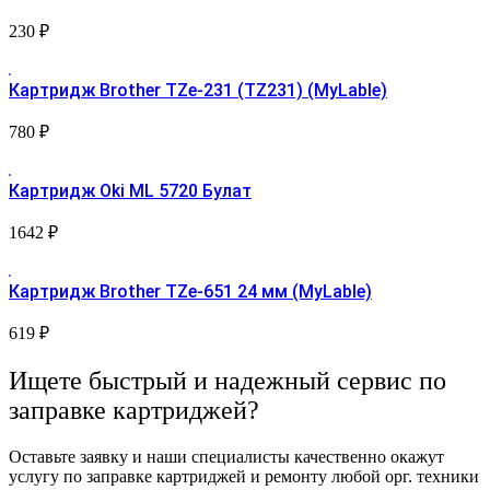
230
₽
Картридж Brother TZe-231 (TZ231) (MyLable)
780
₽
Картридж Oki ML 5720 Булат
1642
₽
Картридж Brother TZe-651 24 мм (MyLable)
619
₽
Ищете быстрый и надежный сервис по
заправке картриджей?
Оставьте заявку и наши специалисты качественно окажут
услугу по заправке картриджей и ремонту любой орг. техники