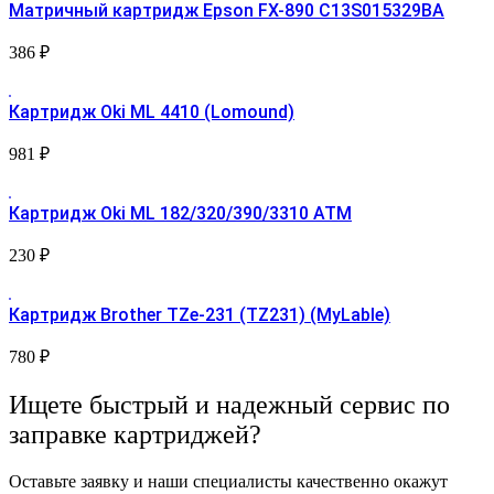
Матричный картридж Epson FX-890 C13S015329BA
386
₽
Картридж Oki ML 4410 (Lomound)
981
₽
Картридж Oki ML 182/320/390/3310 АТМ
230
₽
Картридж Brother TZe-231 (TZ231) (MyLable)
780
₽
Ищете быстрый и надежный сервис по
заправке картриджей?
Оставьте заявку и наши специалисты качественно окажут