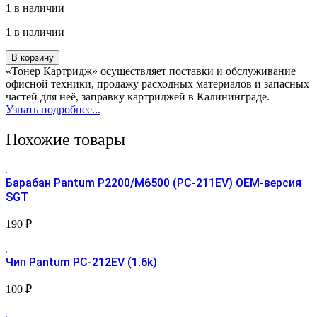
1 в наличии
1 в наличии
Количество
В корзину
товара
«Тонер Картридж» осуществляет поставки и обслуживание
Плата
офисной техники, продажу расходных материалов и запасных
управления
частей для неё, заправку картриджей в Калининграде.
для
Узнать подробнее...
принтера
Pantum
Похожие товары
P2516
Барабан Pantum P2200/M6500 (PC-211EV) OEM-версия
SGT
190
₽
Чип Pantum PC-212EV (1.6k)
100
₽