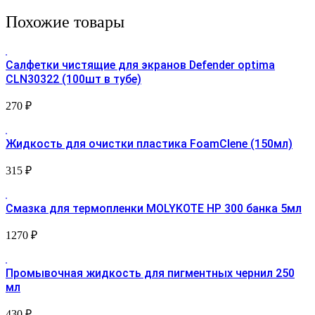
Похожие товары
Салфетки чистящие для экранов Defender optima
CLN30322 (100шт в тубе)
270
₽
Жидкость для очистки пластика FoamClene (150мл)
315
₽
Смазка для термопленки MOLYKOTE HP 300 банка 5мл
1270
₽
Промывочная жидкость для пигментных чернил 250
мл
430
₽