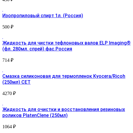
Изопропиловый спирт 1л. (Россия)
500
₽
Жидкость для чистки тефлоновых валов ELP Imaging®
(фл. 280мл. спрей) фас.Россия
714
₽
Смазка силиконовая для термопленок Kyocera/Ricoh
(250мл) CET
4270
₽
Жидкость для очистки и восстановления резиновых
роликов PlatenClene (250мл)
1064
₽