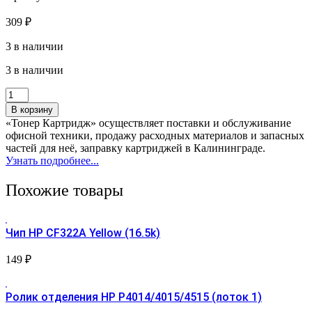
309
₽
3 в наличии
3 в наличии
Количество
товара
В корзину
Шестерня
«Тонер Картридж» осуществляет поставки и обслуживание
привода
офисной техники, продажу расходных материалов и запасных
узла
частей для неё, заправку картриджей в Калининграде.
закрепления
Узнать подробнее...
35Т
HP
Похожие товары
LJ
P4014
/
4015
Чип HP CF322A Yellow (16.5k)
/
4515
149
₽
RU6-
0172
Ролик отделения HP P4014/4015/4515 (лоток 1)