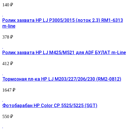
140
₽
Ролик захвата HP LJ P3005/3015 (лоток 2,3) RM1-6313
m-line
378
₽
Ролик захвата HP LJ M425/M521 для ADF БУЛАТ m-Line
412
₽
Тормозная пл-ка HP LJ М203/227/206/230 (RM2-0812)
1647
₽
Фотобарабан HP Color CP 5525/5225 (SGT)
550
₽