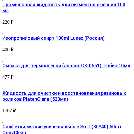
Промывочная жидкость для пигментных чернил 100
мл
220
₽
Изопропиловый спирт 100ml Lunex (Россия)
400
₽
Смазка для термопленки (аналог CK-0551) тюбик 10мл
477
₽
Жидкость для очистки и восстановления резиновых
роликов PlatenClene (520мл)
1707
₽
Салфетки мягкие универсальные Soft (30*40) 50шт
CopyClean