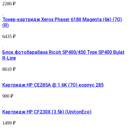
2280
₽
Тонер-картридж Xerox Phaser 6180 Magenta (6k) (7Q)
(R)
6435
₽
Блок фотобарабана Ricoh SP400/450 Type SP400 Bulat
R-Line
8610
₽
Картридж HP CE285A @ 1.6K (7Q) корпус 285
900
₽
Картридж HP CF230X (3.5k) (UnitonEco)
1499
₽