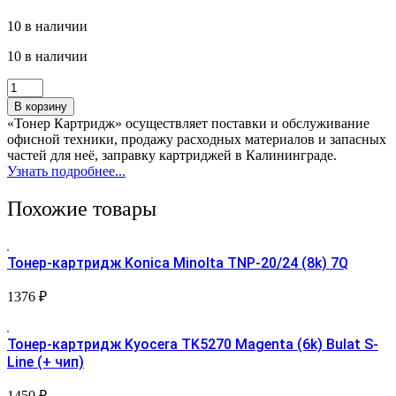
10 в наличии
10 в наличии
Количество
товара
В корзину
Тонер-
«Тонер Картридж» осуществляет поставки и обслуживание
картридж
офисной техники, продажу расходных материалов и запасных
Kyocera
частей для неё, заправку картриджей в Калининграде.
TK170
Узнать подробнее...
+чип
БУЛАТ
Похожие товары
Е-
Line
Тонер-картридж Konica Minolta TNP-20/24 (8k) 7Q
1376
₽
Тонер-картридж Kyocera TK5270 Magenta (6k) Bulat S-
Line (+ чип)
1450
₽