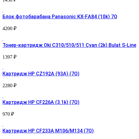
Блок фотобарабана Panasonic KX-FА84 (10k) 7Q
4200
₽
Тонер-картридж Oki C310/510/511 Cyan (2k) Bulat S-Line
1397
₽
Картридж HP CZ192A (93A) (7Q)
2280
₽
Картридж HP CF226A (3.1k) (7Q)
970
₽
Картридж HP CF233A M106/M134 (7Q)