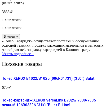
(банка 320гр)
3888
₽
1 в наличии
1 в наличии
Количество
В корзину
товара
«Тонер Картридж» осуществляет поставки и обслуживание
Тонер
офисной техники, продажу расходных материалов и запасных
Konica
частей для неё, заправку картриджей в Калининграде.
Minolta
Узнать подробнее...
bizhub
TN-
Похожие товары
214/213/314
Yellow
БУЛАТ
Тонер XEROX B1022/B1025 (006R01731) (350г) Bulat
(банка
320гр)
670
₽
Тонер-картридж XEROX VersaLink B7025/ 7030/7035
черный 106R03396 (31k) (Bulat E-Line)