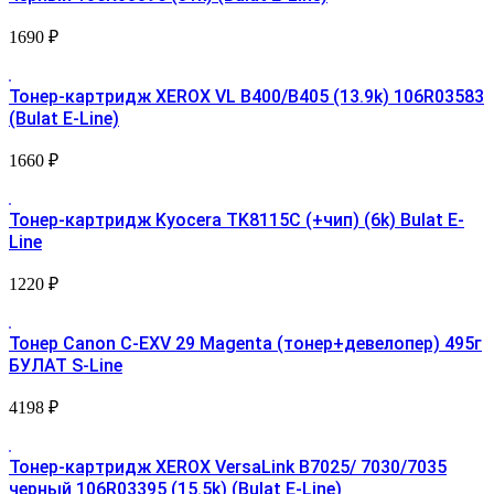
1690
₽
Тонер-картридж XEROX VL B400/B405 (13.9k) 106R03583
(Bulat E-Line)
1660
₽
Тонер-картридж Kyocera TK8115C (+чип) (6k) Bulat E-
Line
1220
₽
Тонер Canon C-EXV 29 Magenta (тонер+девелопер) 495г
БУЛАТ S-Line
4198
₽
Тонер-картридж XEROX VersaLink B7025/ 7030/7035
черный 106R03395 (15.5k) (Bulat E-Line)