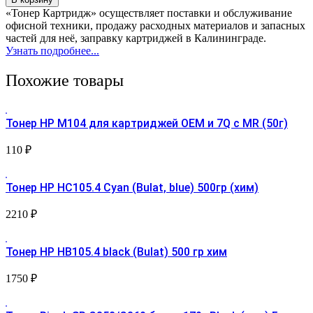
товара
«Тонер Картридж» осуществляет поставки и обслуживание
Тонер
офисной техники, продажу расходных материалов и запасных
Oki
частей для неё, заправку картриджей в Калининграде.
C610
Узнать подробнее...
Cyan
БУЛАТ
Похожие товары
s-
Line
(150г)
Тонер HP М104 для картриджей OEM и 7Q c MR (50г)
110
₽
Тонер HP HC105.4 Cyan (Bulat, blue) 500гр (хим)
2210
₽
Тонер HP HB105.4 black (Bulat) 500 гр хим
1750
₽