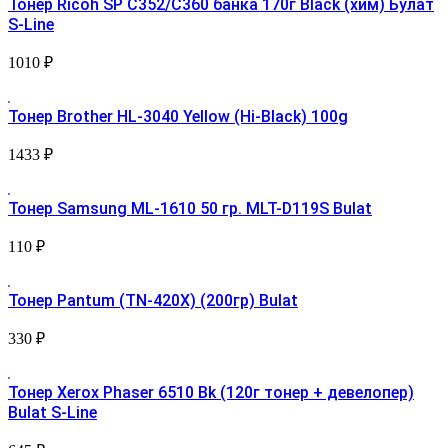
Тонер Ricoh SP C352/C360 банка 170г Black (хим) Булат
S-Line
1010
₽
Тонер Brother HL-3040 Yellow (Hi-Black) 100g
1433
₽
Тонер Samsung ML-1610 50 гр. MLT-D119S Bulat
110
₽
Тонер Pantum (TN-420X) (200гр) Bulat
330
₽
Тонер Xerox Phaser 6510 Bk (120г тонер + девелопер)
Bulat S-Line