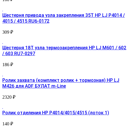
Шестерня привода узла закрепления 35Т HP LJ P4014 /
4015 / 4515 RU6-0172
309
₽
Шестерня 18T узла термозакрепления HP LJ M601 / 602
/ 603 RU7-0297
186
₽
Ролик захвата (комплект ролик + тормозная) HP LJ
M426 для ADF БУЛАТ m-Line
2320
₽
Ролик отделения HP P4014/4015/4515 (лоток 1)
140
₽