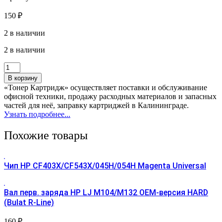
150
₽
2 в наличии
2 в наличии
Количество
товара
В корзину
Тормозная
«Тонер Картридж» осуществляет поставки и обслуживание
пл-
офисной техники, продажу расходных материалов и запасных
ка
частей для неё, заправку картриджей в Калининграде.
нижн.лотка
Узнать подробнее...
в
сборе
Похожие товары
НР
Р2035/2055/
М401/425
(RM1-
Чип HP CF403X/CF543X/045H/054H Magenta Universal
6397)
Вал перв. заряда HP LJ M104/М132 ОЕМ-версия HARD
(Bulat R-Line)
160
₽