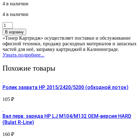
4 в наличии
4 в наличии
Количество
товара
В корзину
Втулка
«Тонер Картридж» осуществляет поставки и обслуживание
рез/
офисной техники, продажу расходных материалов и запасных
в
частей для неё, заправку картриджей в Калининграде.
(комп
Узнать подробнее...
2шт)
HP
Похожие товары
LJ
M102/M104
Ролик захвата HP 2015/2420/5200 (обходной лоток)
105
₽
Вал перв. заряда HP LJ M104/М132 ОЕМ-версия HARD
(Bulat R-Line)
160
₽