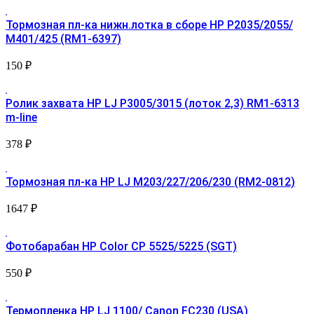
Тормозная пл-ка нижн.лотка в сборе НР Р2035/2055/
М401/425 (RM1-6397)
150
₽
Ролик захвата HP LJ P3005/3015 (лоток 2,3) RM1-6313
m-line
378
₽
Тормозная пл-ка HP LJ М203/227/206/230 (RM2-0812)
1647
₽
Фотобарабан HP Color CP 5525/5225 (SGT)
550
₽
Термопленка HP LJ 1100/ Canon FC230 (USA)