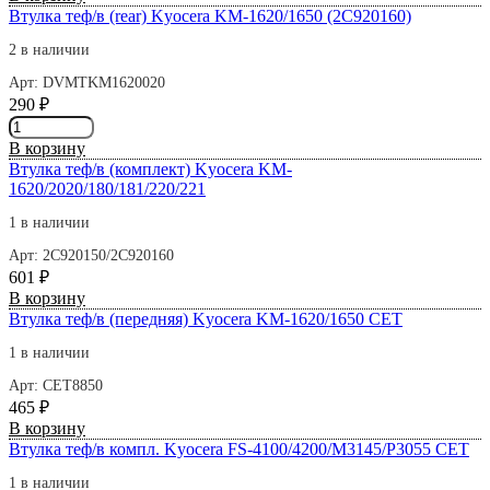
Втулка
Втулка теф/в (rear) Kyocera KM-1620/1650 (2C920160)
теф/
в
2 в наличии
(front)
Арт: DVMTKM1620020
Kyocera
290
₽
KM-
Количество
1620/1650
товара
(2C920150)
В корзину
Втулка
Втулка теф/в (комплект) Kyocera KM-
теф/
1620/2020/180/181/220/221
в
(rear)
1 в наличии
Kyocera
Арт: 2C920150/2C920160
KM-
601
₽
1620/1650
Количество
В корзину
(2C920160)
товара
Втулка теф/в (передняя) Kyocera KM-1620/1650 СET
Втулка
1 в наличии
теф/
в
Арт: СET8850
(комплект)
465
₽
Kyocera
Количество
В корзину
KM-
товара
Втулка теф/в компл. Kyocera FS-4100/4200/M3145/P3055 CET
1620/2020/180/181/220/221
Втулка
1 в наличии
теф/