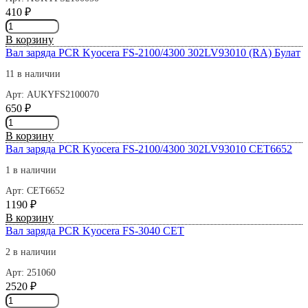
FS-
410
₽
2020/3920
Количество
2J093090
товара
Bulat
В корзину
Вал
Вал заряда PCR Kyocera FS-2100/4300 302LV93010 (RA) Булат
заряда
PCR
11 в наличии
Kyocera
Арт: AUKYFS2100070
FS-
650
₽
2100/4300
Количество
302LV93010
товара
(H)
В корзину
Вал
Вал заряда PCR Kyocera FS-2100/4300 302LV93010 CET6652
заряда
PCR
1 в наличии
Kyocera
Арт: CET6652
FS-
1190
₽
2100/4300
Количество
В корзину
302LV93010
товара
Вал заряда PCR Kyocera FS-3040 СЕТ
(RA)
Вал
Булат
2 в наличии
заряда
PCR
Арт: 251060
Kyocera
2520
₽
FS-
Количество
2100/4300