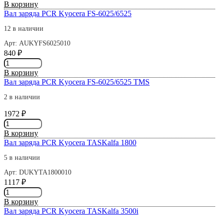
товара
В корзину
302LV93010
Вал
Вал заряда PCR Kyocera FS-6025/6525
CET6652
заряда
PCR
12 в наличии
Kyocera
Арт: AUKYFS6025010
FS-
840
₽
3040
Количество
СЕТ
товара
В корзину
Вал
Вал заряда PCR Kyocera FS-6025/6525 TMS
заряда
PCR
2 в наличии
Kyocera
1972
₽
FS-
Количество
6025/6525
товара
В корзину
Вал
Вал заряда PCR Kyocera TASKalfa 1800
заряда
PCR
5 в наличии
Kyocera
Арт: DUKYTA1800010
FS-
1117
₽
6025/6525
Количество
TMS
товара
В корзину
Вал
Вал заряда PCR Kyocera TASKalfa 3500i
заряда