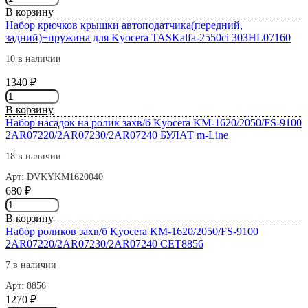
товара
CET
В корзину
Муфта
Набор крючков крышки автоподатчика(передний,
механическая
задний)+пружина для Kyocera TASKalfa-2550ci 303HL07160
Kyocera
ECOSYS
10 в наличии
M2040/M2135/M2540
1340
₽
ОЕМ
Количество
Булат
товара
В корзину
Набор
Набор насадок на ролик захв/б Kyocera KM-1620/2050/FS-9100
крючков
2AR07220/2AR07230/2AR07240 БУЛАТ m-Line
крышки
автоподатчика(передний,
18 в наличии
задний)+пружина
Арт: DVKYKM1620040
для
680
₽
Kyocera
Количество
TASKalfa-
товара
2550ci
В корзину
Набор
303HL07160
Набор роликов захв/б Kyocera KM-1620/2050/FS-9100
насадок
2AR07220/2AR07230/2AR07240 СЕТ8856
на
ролик
7 в наличии
захв/
Арт: 8856
б
1270
₽
Kyocera