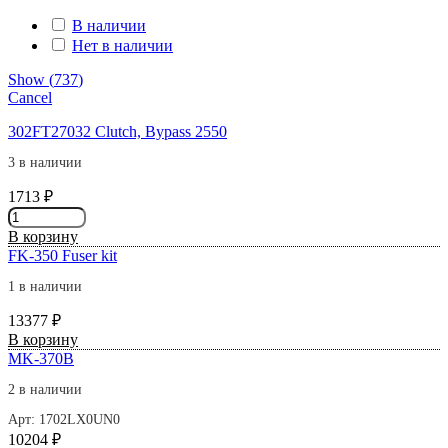
В наличии
Нет в наличии
Show
(
737
)
Cancel
302FT27032 Clutch, Bypass 2550
3 в наличии
1713
₽
Количество
товара
В корзину
302FT27032
FK-350 Fuser kit
Clutch,
Bypass
1 в наличии
2550
13377
₽
Количество
В корзину
товара
MK-370B
FK-
2 в наличии
350
Fuser
Арт: 1702LX0UN0
kit
10204
₽