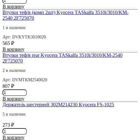
1018/1020
товара
(Bulat)
В корзину
Втулки
Втулки теф/в (комп 2шт) Kyocera TASkalfa 3510i/3010/KM-
рез/
2540 2F725070
в
(комп
1 в наличии
2шт)
Арт: DVKYTK3010020
Kyocera
565
₽
TASkalfa
Количество
В корзину
3510i/3010/KM-
товара
Втулки теф/в rear Kyocera TASkalfa 3510i/3010/KM-2540
2540
Втулки
2F725070
(Bulat)
теф/
2 в наличии
в
(комп
Арт: DVMTKM2540020
2шт)
807
₽
Kyocera
Количество
TASkalfa
товара
В корзину
3510i/3010/KM-
Втулки
Держатель шестерней 302M214230 Kyocera FS-1025
2540
теф/
2F725070
в
5 в наличии
rear
273
₽
Kyocera
Количество
TASkalfa
товара
3510i/3010/KM-
В корзину