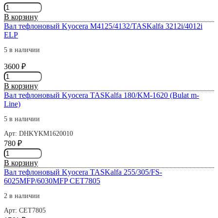
Количество
Line
товара
В корзину
Вал
Вал тефлоновый Kyocera M4125/4132/TASKalfa 3212i/4012i
тефлоновый
ELP
Kyocera
M4125/4132/TASKalfa
5 в наличии
3212i/4012i
3600
₽
CET
Количество
товара
В корзину
Вал
Вал тефлоновый Kyocera TASKalfa 180/KM-1620 (Bulat m-
тефлоновый
Line)
Kyocera
M4125/4132/TASKalfa
5 в наличии
3212i/4012i
Арт: DHKYKM1620010
ELP
780
₽
Количество
товара
В корзину
Вал
Вал тефлоновый Kyocera TASKalfa 255/305/FS-
тефлоновый
6025MFP/6030MFP СЕТ7805
Kyocera
TASKalfa
2 в наличии
180/KM-
Арт: СЕТ7805
1620