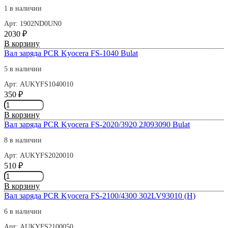
бумаги
1 в наличии
KYOCERA
Арт: 1902ND0UN0
302LV24100
2030
₽
Количество
В корзину
товара
Вал заряда PCR Kyocera FS-1040 Bulat
Бункер
5 в наличии
для
отработанного
Арт: AUKYFS1040010
тонера
350
₽
Kyocera
Количество
WT-
товара
В корзину
8500
Вал
Вал заряда PCR Kyocera FS-2020/3920 2J093090 Bulat
заряда
PCR
8 в наличии
Kyocera
Арт: AUKYFS2020010
FS-
510
₽
1040
Количество
Bulat
товара
В корзину
Вал
Вал заряда PCR Kyocera FS-2100/4300 302LV93010 (H)
заряда
PCR
6 в наличии
Kyocera
Арт: AUKYFS2100050