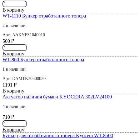
Количество
товара
В корзину
MK-
WT-1110 Бункер отработанного тонера
370B
2 в наличии
Арт: AAKYFS1040010
500
₽
Количество
товара
В корзину
WT-
WT-860 Бункер отработанного тонера
1110
Бункер
1 в наличии
отработанного
Арт: DAMTK30500020
тонера
1191
₽
Количество
В корзину
товара
Актуатор наличия бумаги KYOCERA 302LV24100
WT-
4 в наличии
860
Бункер
710
₽
отработанного
Количество
тонера
товара
В корзину
Актуатор
Бункер для отработанного тонера Kyocera WT-8500
наличия