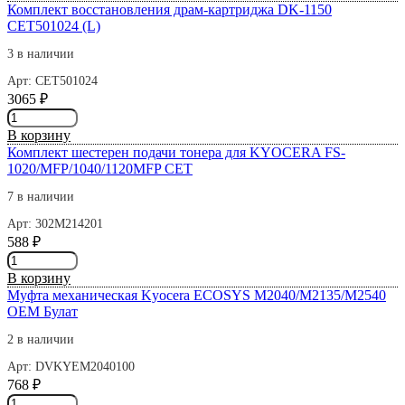
Держатель
2540
Комплект восстановления драм-картриджа DK-1150
шестерней
2F725070
CET501024 (L)
302M214230
Kyocera
3 в наличии
FS-
Арт: CET501024
1025
3065
₽
Количество
товара
В корзину
Комплект
Комплект шестерен подачи тонера для KYOCERA FS-
восстановления
1020/MFP/1040/1120MFP CET
драм-
картриджа
7 в наличии
DK-
Арт: 302M214201
1150
588
₽
CET501024
Количество
(L)
товара
В корзину
Комплект
Муфта механическая Kyocera ECOSYS M2040/M2135/M2540
шестерен
ОЕМ Булат
подачи
тонера
2 в наличии
для
Арт: DVKYEM2040100
KYOCERA
768
₽
FS-
Количество
1020/MFP/1040/1120MFP