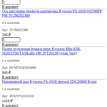
Количество
KM-
товара
1620/2050/FS-
В корзину
Набор
9100
Ось шестерни привода картриджа Kyocera FS-1020/1025MFP
роликов
2AR07220/2AR07230/2AR07240
РМ 3V2M202380
захв/
БУЛАТ
б
4 в наличии
m-
Kyocera
Line
Арт: 3V2M202380
KM-
206
₽
1620/2050/FS-
Количество
9100
товара
2AR07220/2AR07230/2AR07240
В корзину
Ось
СЕТ8856
Палец отделения бумаги верх Kyocera Mita KM-
шестерни
1620/2550/TASKalfa 180 2FT20120 (упак 5шт)
привода
картриджа
1 в наличии
Kyocera
Арт: DVMTKM3050080
FS-
840
₽
1020/1025MFP
Количество
В корзину
РМ
товара
Прижимной вал Kyocera FS-1018 sleeved 2DC20060 Булат
3V2M202380
Палец
1 в наличии
отделения
бумаги
Арт: AVKYFS2035010
верх
1418
₽
Kyocera
Количество
В корзину
Mita