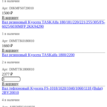
нижний
1 в наличии
для
Арт: DIKMFS0720010
Kyocera
1500
₽
M2040/P2235
Количество
В корзину
(совместимый)
товара
Вал резиновый Kyocera TASKAlfa 180/181/220/221/255/305/FS-
Вал
6025/6030MFP 2KK94290
резиновый
1 в наличии
Kyocera
KM-
Арт: DIMTTK0180010
1620/1635/1650/2050/2550
1660
₽
Булат
Количество
В корзину
товара
Вал резиновый Kyocera TASKalfa 1800/2200
Вал
2 в наличии
резиновый
Kyocera
Арт: DIMTTK1800010
TASKAlfa
2377
₽
180/181/220/221/255/305/FS-
Количество
6025/6030MFP
товара
В корзину
2KK94290
Вал
Вал тефлоновый Kyocera FS-1018/1020/1040/1060/1118 (Bulat)
резиновый
2BY20010
Kyocera
TASKalfa
4 в наличии
1800/2200