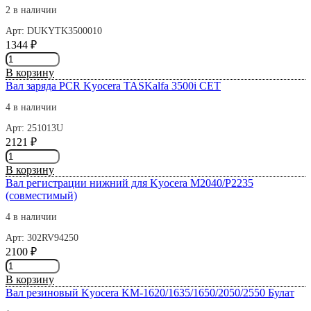
PCR
2 в наличии
Kyocera
Арт: DUKYTK3500010
TASKalfa
1344
₽
1800
Количество
товара
В корзину
Вал
Вал заряда PCR Kyocera TASKalfa 3500i СЕТ
заряда
PCR
4 в наличии
Kyocera
Арт: 251013U
TASKalfa
2121
₽
3500i
Количество
товара
В корзину
Вал
Вал регистрации нижний для Kyocera M2040/P2235
заряда
(совместимый)
PCR
Kyocera
4 в наличии
TASKalfa
Арт: 302RV94250
3500i
2100
₽
СЕТ
Количество
товара
В корзину
Вал
Вал резиновый Kyocera KM-1620/1635/1650/2050/2550 Булат
регистрации