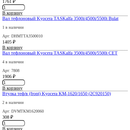
1761
₽
(Bulat
Количество
m-
товара
Line)
В корзину
Вал
Вал тефлоновый Kyocera TASKalfa 3500i/4500i/5500i Bulat
тефлоновый
Kyocera
1 в наличии
TASKalfa
Арт: DHMTTA3500010
255/305/FS-
1405
₽
6025MFP/6030MFP
Количество
В корзину
СЕТ7805
товара
Вал тефлоновый Kyocera TASKalfa 3500i/4500i/5500i CET
Вал
4 в наличии
тефлоновый
Kyocera
Арт: 7808
TASKalfa
1906
₽
3500i/4500i/5500i
Количество
Bulat
товара
В корзину
Вал
Втулка теф/в (front) Kyocera KM-1620/1650 (2C920150)
тефлоновый
Kyocera
2 в наличии
TASKalfa
Арт: DVMTKM1620060
3500i/4500i/5500i
308
₽
CET
Количество
товара
В корзину