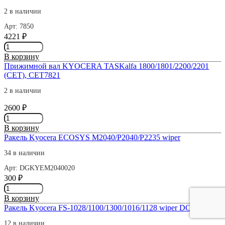
Kyocera
M2030/M2035/M2530/M2535/P2035/P2135
2 в наличии
CET7850
Арт: 7850
4221
₽
Количество
товара
В корзину
Прижимной
Прижимной вал KYOCERA TASKalfa 1800/1801/2200/2201
вал
(CET), CET7821
Kyocera
M2030/M2035/M2530/M2535/P2035/P2135
2 в наличии
JPN
2600
₽
Количество
товара
В корзину
Прижимной
Ракель Kyocera ECOSYS M2040/P2040/P2235 wiper
вал
KYOCERA
34 в наличии
TASKalfa
Арт: DGKYEM2040020
1800/1801/2200/2201
300
₽
(CET),
Количество
CET7821
товара
В корзину
Ракель
Ракель Kyocera FS-1028/1100/1300/1016/1128 wiper DC Select
Kyocera
ECOSYS
12 в наличии