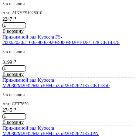
P2040/P2235/M2135
3 в наличии
CET7842
Арт: AIKYFS1028010
2247
₽
Количество
товара
В корзину
Прижимной
Прижимной вал Kyocera FS-
вал
2000/2020/2100/3900/3920/4000/4020/1028/1128 CET4378
Kyocera
FS-
3 в наличии
1028/1120D/1300/2100/M3040
3199
₽
Bulat
Количество
m-
товара
Line
В корзину
Прижимной
Прижимной вал Kyocera
вал
M2030/M2035/M2530/M2535/P2035/P2135 CET7850
Kyocera
FS-
3 в наличии
2000/2020/2100/3900/3920/4000/4020/1028/1128
Арт: CET7850
CET4378
2745
₽
Количество
товара
В корзину
Прижимной
Прижимной вал Kyocera
вал
M2030/M2035/M2530/M2535/P2035/P2135 JPN