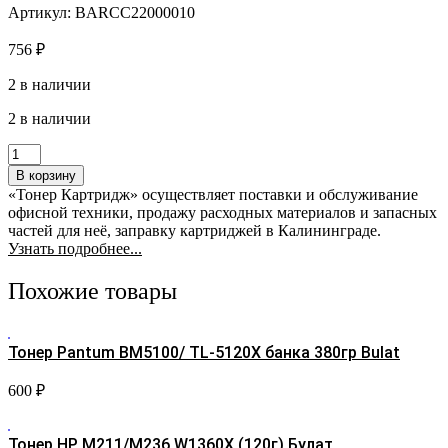
Артикул: BARCC22000010
756
₽
2 в наличии
2 в наличии
Количество
товара
В корзину
Тонер
«Тонер Картридж» осуществляет поставки и обслуживание
Ricoh
офисной техники, продажу расходных материалов и запасных
Aficio
частей для неё, заправку картриджей в Калининграде.
SP
Узнать подробнее...
C220/240/250/260
банка
Похожие товары
100г
Black
БУЛАТ
Тонер Pantum BM5100/ TL-5120X банка 380гр Bulat
600
₽
Тонер HP М211/М236 W1360X (120г) Булат