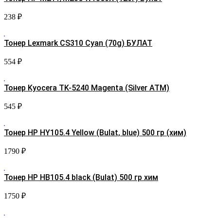
238
₽
Тонер Lexmark CS310 Cyan (70g) БУЛАТ
554
₽
Тонер Kyocera TK-5240 Magenta (Silver ATM)
545
₽
Тонер HP HY105.4 Yellow (Bulat, blue) 500 гр (хим)
1790
₽
Тонер HP HB105.4 black (Bulat) 500 гр хим
1750
₽