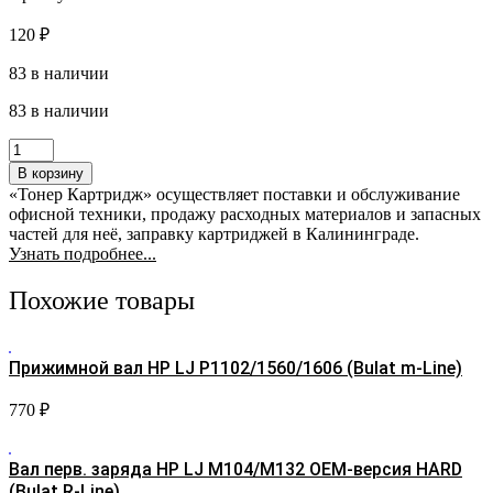
120
₽
83 в наличии
83 в наличии
Количество
товара
В корзину
Вал
«Тонер Картридж» осуществляет поставки и обслуживание
перв.
офисной техники, продажу расходных материалов и запасных
заряда
частей для неё, заправку картриджей в Калининграде.
HP
Узнать подробнее...
LJ
P1005/P1505
Похожие товары
(упак
20
шт)
Bulat
Прижимной вал HP LJ P1102/1560/1606 (Bulat m-Line)
R-
Line
770
₽
Hard
Вал перв. заряда HP LJ M104/М132 ОЕМ-версия HARD
(Bulat R-Line)